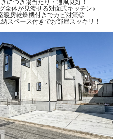
向きにつき陽当たり・通風良好！
グ全体が見渡せる対面式キッチン♪
室暖房乾燥機付きでカビ対策◎
収納スペース付きでお部屋スッキリ！