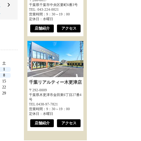
〒260-0017
浦
千葉県千葉市中央区要町6番3号
TEL: 043-224-0021
～
営業時間：9：30～19：00
定休日：水曜日
店舗紹介
アクセス
土
1
8
15
千葉リアルティー木更津店
22
〒292-0009
29
千葉県木更津市金田東6丁目27番4
号
TEL:0438-97-7821
営業時間：9：30～19：00
定休日：水曜日
店舗紹介
アクセス