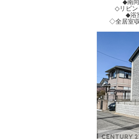
◆南
◇リビン
◆浴
◇全居室