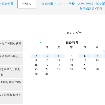
＊東金市田
☆徒歩圏内に小・中学校、スーパー◎～袖ケ
一覧へ
市長浦駅前2丁目
カレンダー
<<
2026年8月
クセス可能な新築
日
月
火
水
木
金
2
3
4
5
6
7
面積全棟75坪以上
9
10
11
12
13
14
16
17
18
19
20
21
向き陽当たり良好
23
24
25
26
27
28
30
31
丁目
可能な新築戸建♪
DK＋洋風和室付！
～