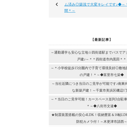
ム済み◎築浅で大変キレイです♪◆～
間＊～
【最新記事】
～通勤通学も安心な立地☆四街道駅までバスでア
戸建♪～＊＊四街道市内黒田＊＊
～＊小学校徒歩15分圏内で子育て環境良好◎敷地
の戸建！＊～◆富里市七栄◆
～当社近隣につき当日のご見学が可能です♪南東
な新築戸建！～千葉市美浜区磯辺1
～＊当日のご見学可能！カースペース並列3台駐車
＊～◆八街市文違◆
★制震装置搭載の安心4LDK！収納豊富＆16帖L
防犯カメラ付！～木更津市請西