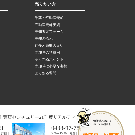
売りたい方
千葉の不動産売却
不動産売却実績
売却査定フォーム
売却の流れ
仲介と買取の違い
売却時の諸費用
高く売るポイント
売却時に必要な書類
よくある質問
千葉店
センチュリー21千葉リアルティー木更津店
21
0438-97-7821
日：水曜日
9:30～19:00 定休日：水曜日