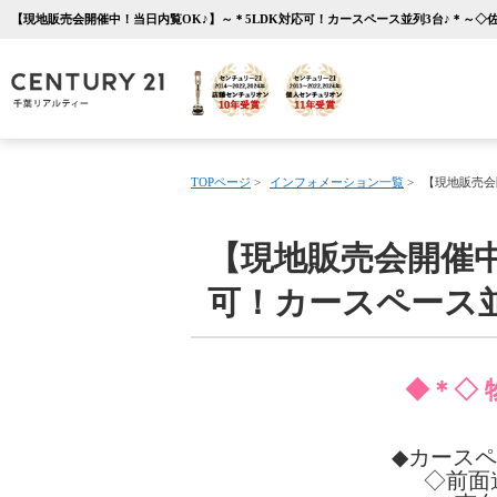
TOPページ
>
インフォメーション一覧
>
【現地販売会
【現地販売会開催中
可！カースペース並
◆＊◇ 
◆カースペ
◇前面