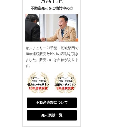
SALE
不動産売却をご検討中の方
センチュリー21千葉・茨城部門で
10年連続販売数No.1の表彰を頂き
ました。販売力には自信がありま
す。
不動産売却について
売却実績一覧