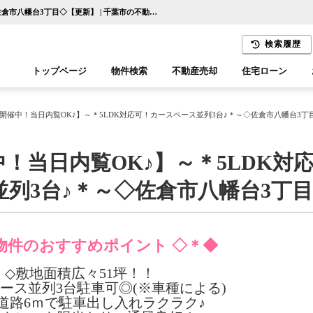
【現地販売会開催中！当日内覧OK♪】～＊5LDK対応可！カースペース並列3台♪＊～◇佐倉市八幡台3丁目◇【更新】 | 千葉市の不動産ならセンチュリー21千葉リアルティー
検索履歴
トップページ
物件検索
不動産売却
住宅ローン
千葉エリア
木更津エリア
開催中！当日内覧OK♪】～＊5LDK対応可！カースペース並列3台♪＊～◇佐倉市八幡台3丁
！当日内覧OK♪】～＊5LDK対
列3台♪＊～◇佐倉市八幡台3丁
物件のおすすめポイント ◇＊◆
◇敷地面積広々51坪！！
ース並列3台駐車可◎(※車種による)
道路6ｍで駐車出し入れラクラク♪