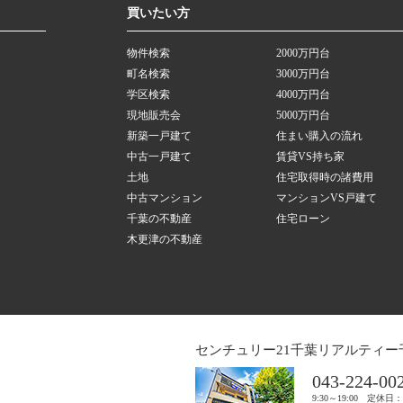
買いたい方
物件検索
2000万円台
町名検索
3000万円台
学区検索
4000万円台
現地販売会
5000万円台
新築一戸建て
住まい購入の流れ
中古一戸建て
賃貸VS持ち家
土地
住宅取得時の諸費用
中古マンション
マンションVS戸建て
千葉の不動産
住宅ローン
木更津の不動産
センチュリー21千葉リアルティー
043-224-00
9:30～19:00 定休