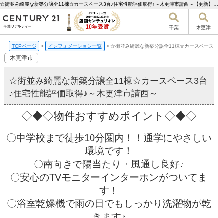
☆街並み綺麗な新築分譲全11棟☆カースペース3台♪住宅性能評価取得♪～木更津市請西～【更新】 | 千葉市の不動産ならセンチュリー21千葉リアルティー
千葉
木更津
TOPページ
>
インフォメーション一覧
>
☆街並み綺麗な新築分譲全11棟☆カースペース3
木更津市
☆街並み綺麗な新築分譲全11棟☆カースペース3台
♪住宅性能評価取得♪～木更津市請西～
◇◆◇物件おすすめポイント◇◆◇
〇中学校まで徒歩10分圏内！！通学にやさしい
環境です！
〇南向きで陽当たり・風通し良好♪
〇安心のTVモニターインターホンがついてま
す！
〇浴室乾燥機で雨の日でもしっかり洗濯物が乾
きます♪