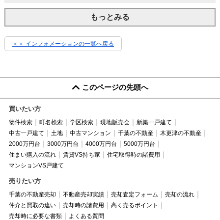
もっとみる
＜＜ インフォメーションの一覧へ戻る
このページの先頭へ
買いたい方
物件検索
町名検索
学区検索
現地販売会
新築一戸建て
中古一戸建て
土地
中古マンション
千葉の不動産
木更津の不動産
2000万円台
3000万円台
4000万円台
5000万円台
住まい購入の流れ
賃貸VS持ち家
住宅取得時の諸費用
マンションVS戸建て
売りたい方
千葉の不動産売却
不動産売却実績
売却査定フォーム
売却の流れ
仲介と買取の違い
売却時の諸費用
高く売るポイント
売却時に必要な書類
よくある質問