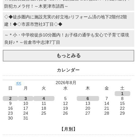
防犯カメラ付！～木更津市請西～
◇◆徒歩圏内に施設充実の好立地♪リフォーム済の地下2階付2階
建！◆◇市原市惣社3丁目◇◆
～＊小・中学校徒歩10分圏内！お子様の通学も安心で子育て環境
良好♪＊～佐倉市中志津7丁目
もっとみる
カレンダー
2026年8月
<<
日
月
火
水
木
金
土
1
2
3
4
5
6
7
8
9
10
11
12
13
14
15
16
17
18
19
20
21
22
23
24
25
26
27
28
29
30
31
【月別】