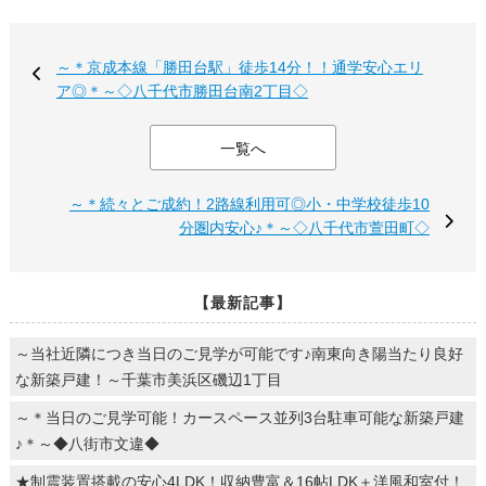
～＊京成本線「勝田台駅」徒歩14分！！通学安心エリ
ア◎＊～◇八千代市勝田台南2丁目◇
一覧へ
～＊続々とご成約！2路線利用可◎小・中学校徒歩10
分圏内安心♪＊～◇八千代市萱田町◇
【最新記事】
～当社近隣につき当日のご見学が可能です♪南東向き陽当たり良好
な新築戸建！～千葉市美浜区磯辺1丁目
～＊当日のご見学可能！カースペース並列3台駐車可能な新築戸建
♪＊～◆八街市文違◆
★制震装置搭載の安心4LDK！収納豊富＆16帖LDK＋洋風和室付！