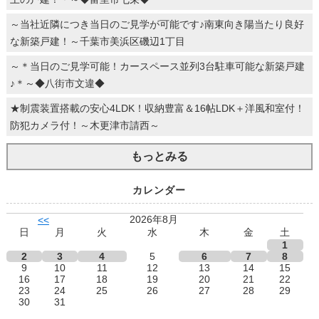
～当社近隣につき当日のご見学が可能です♪南東向き陽当たり良好
な新築戸建！～千葉市美浜区磯辺1丁目
～＊当日のご見学可能！カースペース並列3台駐車可能な新築戸建
♪＊～◆八街市文違◆
★制震装置搭載の安心4LDK！収納豊富＆16帖LDK＋洋風和室付！
防犯カメラ付！～木更津市請西～
もっとみる
カレンダー
2026年8月
<<
日
月
火
水
木
金
土
1
2
3
4
5
6
7
8
9
10
11
12
13
14
15
16
17
18
19
20
21
22
23
24
25
26
27
28
29
30
31