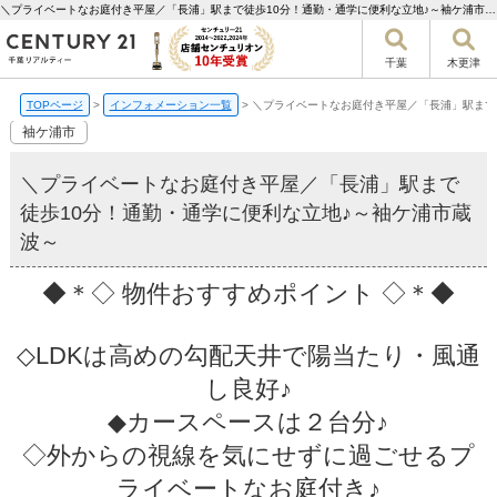
＼プライベートなお庭付き平屋／「長浦」駅まで徒歩10分！通勤・通学に便利な立地♪～袖ケ浦市蔵波～【更新】 | 千葉市の不動産ならセンチュリー21千葉リアルティー
千葉
木更津
TOPページ
>
インフォメーション一覧
>
＼プライベートなお庭付き平屋／「長浦」駅まで
袖ケ浦市
＼プライベートなお庭付き平屋／「長浦」駅まで
徒歩10分！通勤・通学に便利な立地♪～袖ケ浦市蔵
波～
◆＊◇ 物件おすすめポイント ◇＊◆
◇LDKは高めの勾配天井で陽当たり・風通
し良好♪
◆カースペースは２台分♪
◇外からの視線を気にせずに過ごせるプ
ライベートなお庭付き♪