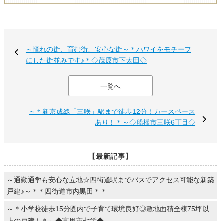
～憧れの街、育む街、安心な街～＊ハワイをモチーフ
にした街並みです♪＊◇茂原市下太田◇
一覧へ
～＊新京成線「三咲」駅まで徒歩12分！カースペース
あり！＊～◇船橋市三咲6丁目◇
【最新記事】
～通勤通学も安心な立地☆四街道駅までバスでアクセス可能な新築
戸建♪～＊＊四街道市内黒田＊＊
～＊小学校徒歩15分圏内で子育て環境良好◎敷地面積全棟75坪以
上の戸建！＊～◆富里市七栄◆