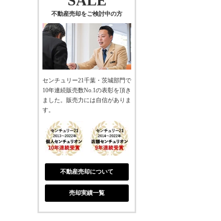
SALE
不動産売却をご検討中の方
センチュリー21千葉・茨城部門で
10年連続販売数No.1の表彰を頂き
ました。販売力には自信がありま
す。
不動産売却について
売却実績一覧