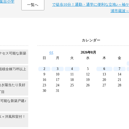
青葉台小学
で徒歩10分！通勤・通学に便利な立地♪～袖
一覧へ
浦市蔵波
カレンダー
<<
2026年8月
クセス可能な新築
日
月
火
水
木
金
2
3
4
5
6
7
面積全棟75坪以上
9
10
11
12
13
14
16
17
18
19
20
21
向き陽当たり良好
23
24
25
26
27
28
30
31
丁目
可能な新築戸建♪
DK＋洋風和室付！
～