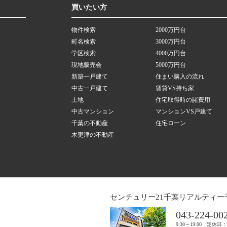
買いたい方
物件検索
2000万円台
町名検索
3000万円台
学区検索
4000万円台
現地販売会
5000万円台
新築一戸建て
住まい購入の流れ
中古一戸建て
賃貸VS持ち家
土地
住宅取得時の諸費用
中古マンション
マンションVS戸建て
千葉の不動産
住宅ローン
木更津の不動産
センチュリー21千葉リアルティー
043-224-00
9:30～19:00 定休