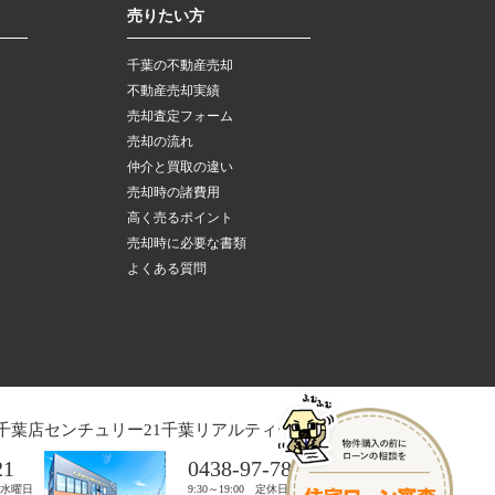
売りたい方
千葉の不動産売却
不動産売却実績
売却査定フォーム
売却の流れ
仲介と買取の違い
売却時の諸費用
高く売るポイント
売却時に必要な書類
よくある質問
千葉店
センチュリー21千葉リアルティー木更津店
21
0438-97-7821
日：水曜日
9:30～19:00 定休日：水曜日