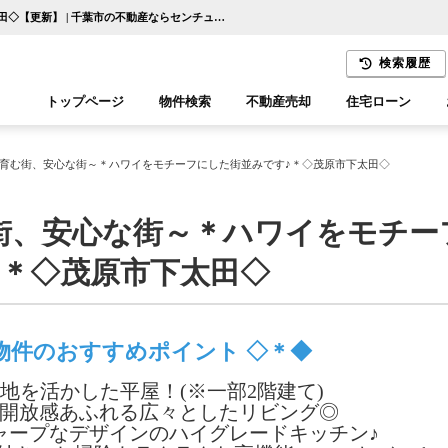
～憧れの街、育む街、安心な街～＊ハワイをモチーフにした街並みです♪＊◇茂原市下太田◇【更新】 | 千葉市の不動産ならセンチュリー21千葉リアルティー
検索履歴
トップページ
物件検索
不動産売却
住宅ローン
千葉エリア
木更津エリア
育む街、安心な街～＊ハワイをモチーフにした街並みです♪＊◇茂原市下太田◇
街、安心な街～＊ハワイをモチー
♪＊◇茂原市下太田◇
物件のおすすめポイント ◇＊◆
地を活かした平屋！(※一部2階建て)
の開放感あふれる広々としたリビング◎
ャープなデザインのハイグレードキッチン♪