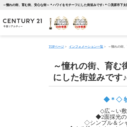
TOPページ
>
インフォメーション一覧
>
～憧れの街、
～憧れの街、育む
にした街並みです
◆＊◇ 
◇広～い敷
◆2面採光
◇シンプル＆シ