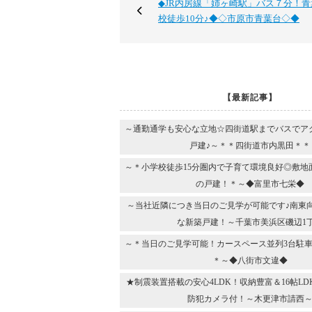
◆JR内房線「姉ヶ崎駅」バス７分！
校徒歩10分♪◆◇市原市青葉台◇◆
【最新記事】
～通勤通学も安心な立地☆四街道駅までバスでア
戸建♪～＊＊四街道市内黒田＊＊
～＊小学校徒歩15分圏内で子育て環境良好◎敷地
の戸建！＊～◆富里市七栄◆
～当社近隣につき当日のご見学が可能です♪南東
な新築戸建！～千葉市美浜区磯辺1
～＊当日のご見学可能！カースペース並列3台駐車
＊～◆八街市文違◆
★制震装置搭載の安心4LDK！収納豊富＆16帖L
防犯カメラ付！～木更津市請西