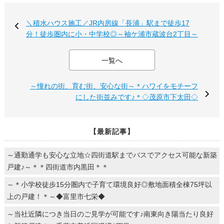
＼積水ハウス施工／JR内房線「長浦」駅まで徒歩17
分！徒歩圏内に小・中学校◎～袖ケ浦市蔵波台2丁目～
一覧へ
～憧れの街、育む街、安心な街～＊ハワイをモチーフ
にした街並みです♪＊◇茂原市下太田◇
【最新記事】
～通勤通学も安心な立地☆四街道駅までバスでアクセス可能な新築
戸建♪～＊＊四街道市内黒田＊＊
～＊小学校徒歩15分圏内で子育て環境良好◎敷地面積全棟75坪以
上の戸建！＊～◆富里市七栄◆
～当社近隣につき当日のご見学が可能です♪南東向き陽当たり良好