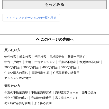
もっとみる
＜＜ インフォメーションの一覧へ戻る
このページの先頭へ
買いたい方
物件検索
町名検索
学区検索
現地販売会
新築一戸建て
中古一戸建て
土地
中古マンション
千葉の不動産
木更津の不動産
2000万円台
3000万円台
4000万円台
5000万円台
住まい購入の流れ
賃貸VS持ち家
住宅取得時の諸費用
マンションVS戸建て
売りたい方
千葉の不動産売却
不動産売却実績
売却査定フォーム
売却の流れ
仲介と買取の違い
売却時の諸費用
高く売るポイント
売却時に必要な書類
よくある質問