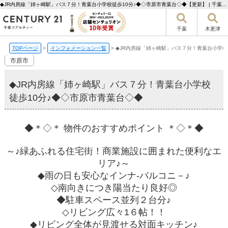
◆JR内房線「姉ヶ崎駅」バス７分！青葉台小学校徒歩10分♪◆◇市原市青葉台◇◆【更新】 | 千葉市の不動産ならセンチュリー21千葉リアルティー
千葉
木更津
TOPページ
>
インフォメーション一覧
>
◆JR内房線「姉ヶ崎駅」バス７分！青葉台小学校
市原市
◆JR内房線「姉ヶ崎駅」バス７分！青葉台小学校
徒歩10分♪◆◇市原市青葉台◇◆
◆＊◇＊ 物件のおすすめポイント ＊◇＊◆
～♪緑あふれる住宅街！商業施設に囲まれた便利なエ
リア♪～
◆雨の日も安心なインナ-バルコニ－♪
◇南向きにつき陽当たり良好◎
◆駐車スペース並列２台分♪
◇リビング広々1６帖！！
◆リビング全体が見渡せる対面キッチン♪