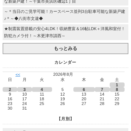
な新築戸建！～千葉市美浜区磯辺1丁目
～＊当日のご見学可能！カースペース並列3台駐車可能な新築戸建
♪＊～◆八街市文違◆
★制震装置搭載の安心4LDK！収納豊富＆16帖LDK＋洋風和室付！
防犯カメラ付！～木更津市請西～
もっとみる
カレンダー
2026年8月
<<
日
月
火
水
木
金
土
1
2
3
4
5
6
7
8
9
10
11
12
13
14
15
16
17
18
19
20
21
22
23
24
25
26
27
28
29
30
31
【月別】