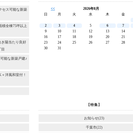
<<
2026年8月
クセス可能な新築
日
月
火
水
木
金
2
3
4
5
6
7
面積全棟75坪以上
9
10
11
12
13
14
16
17
18
19
20
21
向き陽当たり良好
23
24
25
26
27
28
30
31
丁目
可能な新築戸建♪
DK＋洋風和室付！
～
【特集】
お知らせ(23)
千葉市(22)