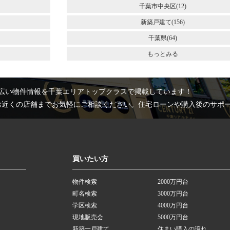
千葉市中央区(12)
新築戸建て(156)
千葉県(64)
もっとみる
広い物件情報を千葉エリアトップクラスで掲載しています！
お近くの店舗までお気軽にご相談ください。住宅ローンや購入後のサポ
買いたい方
物件検索
2000万円台
町名検索
3000万円台
学区検索
4000万円台
現地販売会
5000万円台
新築一戸建て
住まい購入の流れ