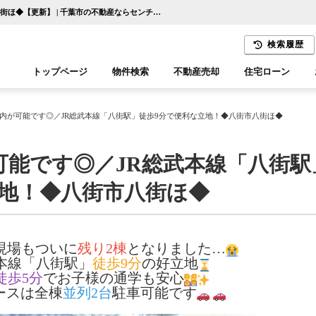
＼当日のご案内が可能です◎／JR総武本線「八街駅」徒歩9分で便利な立地！◆八街市八街ほ◆【更新】 | 千葉市の不動産ならセンチュリー21千葉リアルティー
検索履歴
トップページ
物件検索
不動産売却
住宅ローン
千葉エリア
木更津エリア
内が可能です◎／JR総武本線「八街駅」徒歩9分で便利な立地！◆八街市八街ほ◆
可能です◎／JR総武本線「八街駅
立地！◆八街市八街ほ◆
現場もついに
残り2棟
となりました…
武本線「八街駅」
徒歩9分
の好立地
徒歩5分
でお子様の通学も安心
ースは全棟
並列2台
駐車可能です