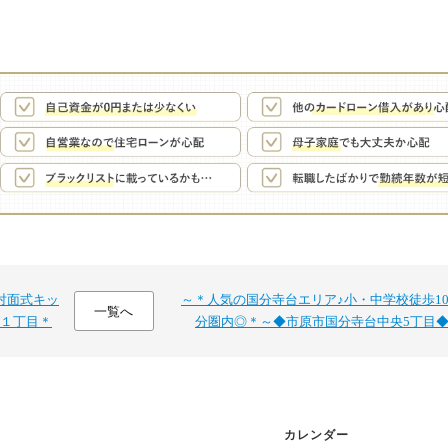
対面式キッ
～＊人気の国分寺台エリア♪小・中学校徒歩1
一覧へ
１丁目＊
分圏内◎＊～◆市原市国分寺台中央5丁目
カレンダー