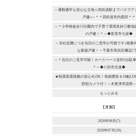
～通勤通学も安心な立地☆四街道駅までバスでア
戸建♪～＊＊四街道市内黒田＊＊
～＊小学校徒歩15分圏内で子育て環境良好◎敷地
の戸建！＊～◆富里市七栄◆
～当社近隣につき当日のご見学が可能です♪南東
な新築戸建！～千葉市美浜区磯辺1
～＊当日のご見学可能！カースペース並列3台駐車
＊～◆八街市文違◆
★制震装置搭載の安心4LDK！収納豊富＆16帖L
防犯カメラ付！～木更津市請西
もっとみる
【月別】
2026年08月(7)
2026年07月(26)