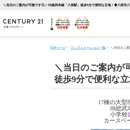
TOPページ
>
インフォメーション一覧
>
＼当日のご案
＼当日のご案内が
徒歩9分で便利な
17棟の大型
JR総
小学校
カースペ