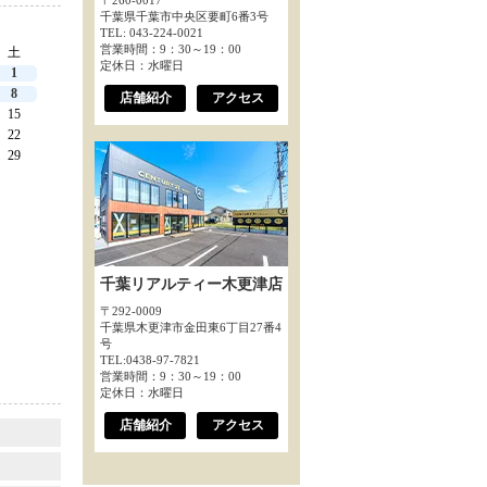
〒260-0017
千葉県千葉市中央区要町6番3号
TEL: 043-224-0021
営業時間：9：30～19：00
土
定休日：水曜日
1
8
店舗紹介
アクセス
15
22
29
千葉リアルティー木更津店
〒292-0009
千葉県木更津市金田東6丁目27番4
号
TEL:0438-97-7821
営業時間：9：30～19：00
定休日：水曜日
店舗紹介
アクセス