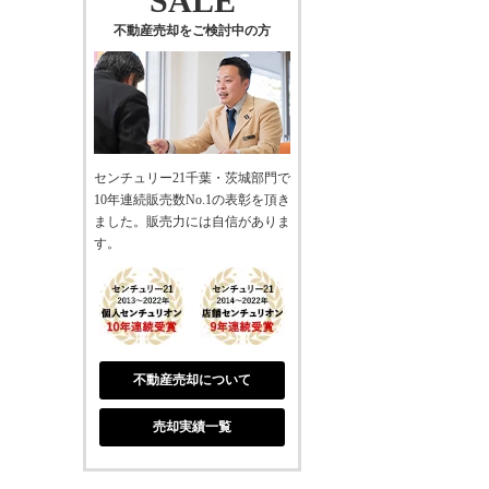
SALE
不動産売却をご検討中の方
センチュリー21千葉・茨城部門で
10年連続販売数No.1の表彰を頂き
ました。販売力には自信がありま
す。
不動産売却について
売却実績一覧