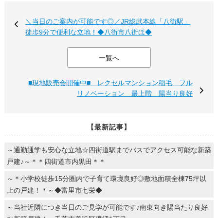
＼当日のご案内が可能です◎／JR総武本線「八街駅」
徒歩9分で便利な立地！◆八街市八街ほ◆
一覧へ
■現地販売会開催中■ レクセルマンション稲毛 フル
リノベーション 最上階 陽当り良好
【最新記事】
～通勤通学も安心な立地☆四街道駅までバスでアクセス可能な新築
戸建♪～＊＊四街道市内黒田＊＊
～＊小学校徒歩15分圏内で子育て環境良好◎敷地面積全棟75坪以
上の戸建！＊～◆富里市七栄◆
～当社近隣につき当日のご見学が可能です♪南東向き陽当たり良好