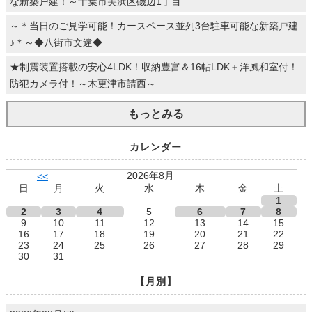
な新築戸建！～千葉市美浜区磯辺1丁目
～＊当日のご見学可能！カースペース並列3台駐車可能な新築戸建
♪＊～◆八街市文違◆
★制震装置搭載の安心4LDK！収納豊富＆16帖LDK＋洋風和室付！
防犯カメラ付！～木更津市請西～
もっとみる
カレンダー
2026年8月
<<
日
月
火
水
木
金
土
1
2
3
4
5
6
7
8
9
10
11
12
13
14
15
16
17
18
19
20
21
22
23
24
25
26
27
28
29
30
31
【月別】