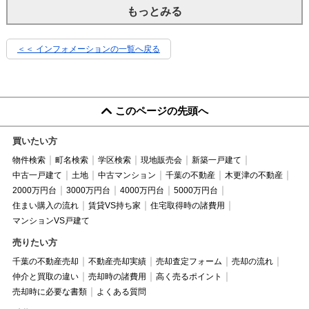
もっとみる
＜＜ インフォメーションの一覧へ戻る
このページの先頭へ
買いたい方
物件検索
町名検索
学区検索
現地販売会
新築一戸建て
中古一戸建て
土地
中古マンション
千葉の不動産
木更津の不動産
2000万円台
3000万円台
4000万円台
5000万円台
住まい購入の流れ
賃貸VS持ち家
住宅取得時の諸費用
マンションVS戸建て
売りたい方
千葉の不動産売却
不動産売却実績
売却査定フォーム
売却の流れ
仲介と買取の違い
売却時の諸費用
高く売るポイント
売却時に必要な書類
よくある質問