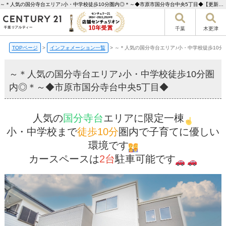
～＊人気の国分寺台エリア♪小・中学校徒歩10分圏内◎＊～◆市原市国分寺台中央5丁目◆【更新】 | 千葉市の不動産ならセンチュリー21千葉リアルティー
千葉
木更津
TOPページ
>
インフォメーション一覧
>
～＊人気の国分寺台エリア♪小・中学校徒歩10分
～＊人気の国分寺台エリア♪小・中学校徒歩10分圏
内◎＊～◆市原市国分寺台中央5丁目◆
人気の
国分寺台
エリアに限定一棟
小・中学校まで
徒歩10分
圏内で子育てに優しい
環境です
カースペースは
2台
駐車可能です