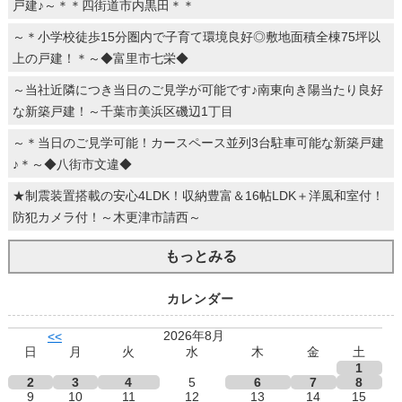
戸建♪～＊＊四街道市内黒田＊＊
～＊小学校徒歩15分圏内で子育て環境良好◎敷地面積全棟75坪以
上の戸建！＊～◆富里市七栄◆
～当社近隣につき当日のご見学が可能です♪南東向き陽当たり良好
な新築戸建！～千葉市美浜区磯辺1丁目
～＊当日のご見学可能！カースペース並列3台駐車可能な新築戸建
♪＊～◆八街市文違◆
★制震装置搭載の安心4LDK！収納豊富＆16帖LDK＋洋風和室付！
防犯カメラ付！～木更津市請西～
もっとみる
カレンダー
2026年8月
<<
日
月
火
水
木
金
土
1
2
3
4
5
6
7
8
9
10
11
12
13
14
15