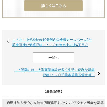
～＊小・中学校徒歩10分圏内◎全棟カースペース2台
駐車可能な新築戸建！＊～◇佐倉市中志津4丁目◇
一覧へ
～＊近隣には、大型商業施設が多く生活に便利な新築
戸建♪＊～◇千葉市若葉区愛生町◇
【最新記事】
～通勤通学も安心な立地☆四街道駅までバスでアクセス可能な新築