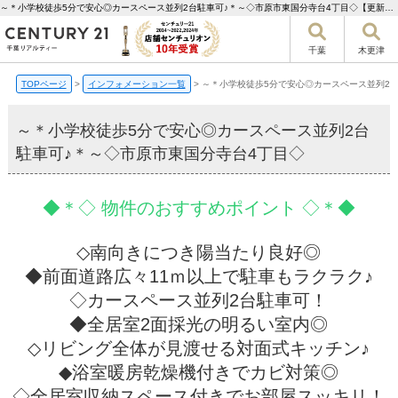
～＊小学校徒歩5分で安心◎カースペース並列2台駐車可♪＊～◇市原市東国分寺台4丁目◇【更新】 | 千葉市の不動産ならセンチュリー21千葉リアルティー
千葉
木更津
TOPページ
>
インフォメーション一覧
>
～＊小学校徒歩5分で安心◎カースペース並列2台
～＊小学校徒歩5分で安心◎カースペース並列2台
駐車可♪＊～◇市原市東国分寺台4丁目◇
◆＊◇ 物件のおすすめポイント ◇＊◆
◇南向きにつき陽当たり良好◎
◆前面道路広々11ｍ以上で駐車もラクラク♪
◇カースペース並列2台駐車可！
◆全居室2面採光の明るい室内◎
◇リビング全体が見渡せる対面式キッチン♪
◆浴室暖房乾燥機付きでカビ対策◎
◇全居室収納スペース付きでお部屋スッキリ！