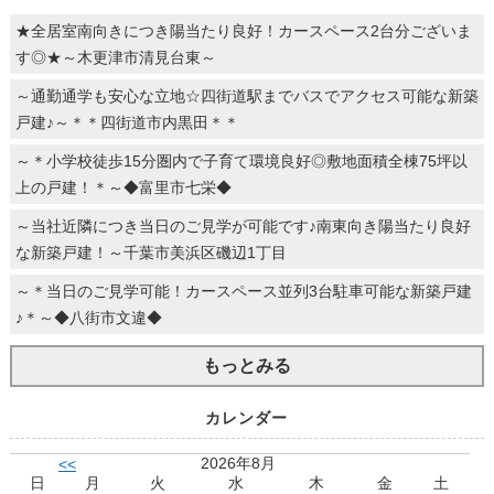
★全居室南向きにつき陽当たり良好！カースペース2台分ございま
す◎★～木更津市清見台東～
～通勤通学も安心な立地☆四街道駅までバスでアクセス可能な新築
戸建♪～＊＊四街道市内黒田＊＊
～＊小学校徒歩15分圏内で子育て環境良好◎敷地面積全棟75坪以
上の戸建！＊～◆富里市七栄◆
～当社近隣につき当日のご見学が可能です♪南東向き陽当たり良好
な新築戸建！～千葉市美浜区磯辺1丁目
～＊当日のご見学可能！カースペース並列3台駐車可能な新築戸建
♪＊～◆八街市文違◆
もっとみる
カレンダー
2026年8月
<<
日
月
火
水
木
金
土