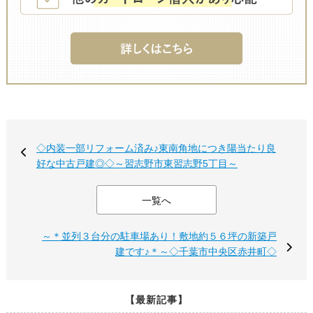
◇内装一部リフォーム済み♪東南角地につき陽当たり良
好な中古戸建◎◇～習志野市東習志野5丁目～
一覧へ
～＊並列３台分の駐車場あり！敷地約５６坪の新築戸
建です♪＊～◇千葉市中央区赤井町◇
【最新記事】