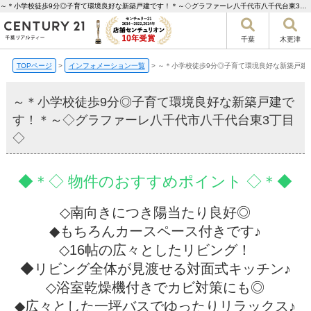
～＊小学校徒歩9分◎子育て環境良好な新築戸建です！＊～◇グラファーレ八千代市八千代台東3丁目◇【更新】 | 千葉市の不動産ならセンチュリー21千葉リアルティー
千葉
木更津
TOPページ
>
インフォメーション一覧
>
～＊小学校徒歩9分◎子育て環境良好な新築戸建
～＊小学校徒歩9分◎子育て環境良好な新築戸建で
す！＊～◇グラファーレ八千代市八千代台東3丁目
◇
◆＊◇ 物件のおすすめポイント ◇＊◆
◇南向きにつき陽当たり良好◎
◆もちろんカースペース付きです♪
◇16帖の広々としたリビング！
◆リビング全体が見渡せる対面式キッチン♪
◇浴室乾燥機付きでカビ対策にも◎
◆広々とした一坪バスでゆったりリラックス♪