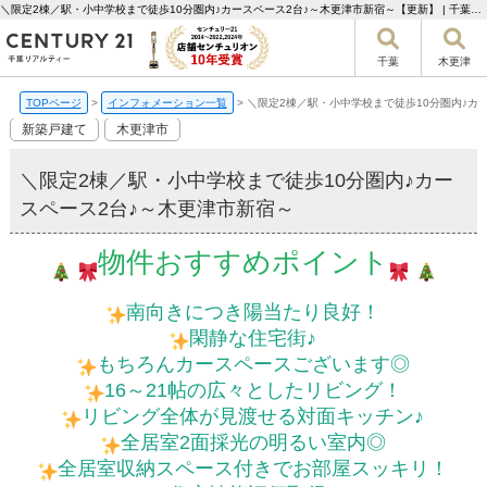
＼限定2棟／駅・小中学校まで徒歩10分圏内♪カースペース2台♪～木更津市新宿～【更新】 | 千葉市の不動産ならセンチュリー21千葉リアルティー
千葉
木更津
TOPページ
>
インフォメーション一覧
>
＼限定2棟／駅・小中学校まで徒歩10分圏内♪カ
新築戸建て
木更津市
＼限定2棟／駅・小中学校まで徒歩10分圏内♪カー
スペース2台♪～木更津市新宿～
物件おすすめポイント
南向きにつき陽当たり良好！
閑静な住宅街♪
もちろんカースペースございます◎
16～21帖の広々としたリビング！
リビング全体が見渡せる対面キッチン♪
全居室2面採光の明るい室内◎
全居室収納スペース付きでお部屋スッキリ！