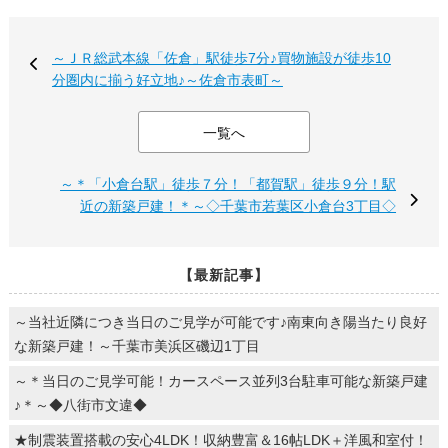
～ＪＲ総武本線「佐倉」駅徒歩7分♪買物施設が徒歩10
分圏内に揃う好立地♪～佐倉市表町～
一覧へ
～＊「小倉台駅」徒歩７分！「都賀駅」徒歩９分！駅
近の新築戸建！＊～◇千葉市若葉区小倉台3丁目◇
【最新記事】
～当社近隣につき当日のご見学が可能です♪南東向き陽当たり良好
な新築戸建！～千葉市美浜区磯辺1丁目
～＊当日のご見学可能！カースペース並列3台駐車可能な新築戸建
♪＊～◆八街市文違◆
★制震装置搭載の安心4LDK！収納豊富＆16帖LDK＋洋風和室付！