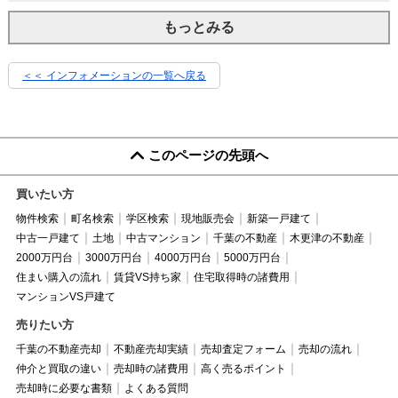
もっとみる
＜＜ インフォメーションの一覧へ戻る
このページの先頭へ
買いたい方
物件検索
町名検索
学区検索
現地販売会
新築一戸建て
中古一戸建て
土地
中古マンション
千葉の不動産
木更津の不動産
2000万円台
3000万円台
4000万円台
5000万円台
住まい購入の流れ
賃貸VS持ち家
住宅取得時の諸費用
マンションVS戸建て
売りたい方
千葉の不動産売却
不動産売却実績
売却査定フォーム
売却の流れ
仲介と買取の違い
売却時の諸費用
高く売るポイント
売却時に必要な書類
よくある質問