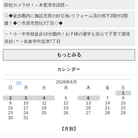
防犯カメラ付！～木更津市請西～
◇◆徒歩圏内に施設充実の好立地♪リフォーム済の地下2階付2階
建！◆◇市原市惣社3丁目◇◆
～＊小・中学校徒歩10分圏内！お子様の通学も安心で子育て環境
良好♪＊～佐倉市中志津7丁目
もっとみる
カレンダー
2026年8月
<<
日
月
火
水
木
金
土
1
2
3
4
5
6
7
8
9
10
11
12
13
14
15
16
17
18
19
20
21
22
23
24
25
26
27
28
29
30
31
【月別】