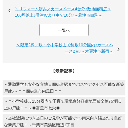
＼リフォーム済み／カースペース4台分♪敷地面積広々
100坪以上♪君津ICより車で10分♪～君津市白駒～
一覧へ
＼限定2棟／駅・小中学校まで徒歩10分圏内♪カースペ
ース2台♪～木更津市新宿～
【最新記事】
～通勤通学も安心な立地☆四街道駅までバスでアクセス可能な新築
戸建♪～＊＊四街道市内黒田＊＊
～＊小学校徒歩15分圏内で子育て環境良好◎敷地面積全棟75坪以
上の戸建！＊～◆富里市七栄◆
～当社近隣につき当日のご見学が可能です♪南東向き陽当たり良好
な新築戸建！～千葉市美浜区磯辺1丁目