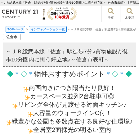
～ＪＲ総武本線「佐倉」駅徒歩7分♪買物施設が徒歩10分圏内に揃う好立地♪～佐倉市表町～【更新】 | 千葉市の不動産ならセンチュリー21千葉リアルティー
千葉
木更津
TOPページ
>
インフォメーション一覧
>
～ＪＲ総武本線「佐倉」駅徒歩7分♪買物施設が徒
佐倉市
～ＪＲ総武本線「佐倉」駅徒歩7分♪買物施設が徒
歩10分圏内に揃う好立地♪～佐倉市表町～
◆
＊
◇
＊
物件おすすめポイント
＊
◇
＊
◆
南西向きにつき陽当たり良好！
カースペース並列2台駐車可◎
リビング全体が見渡せる対面キッチン♪
大容量のウォークインC付！
緑豊かな公園も多数点在する良好な住環境♪
全居室2面採光の明るい室内