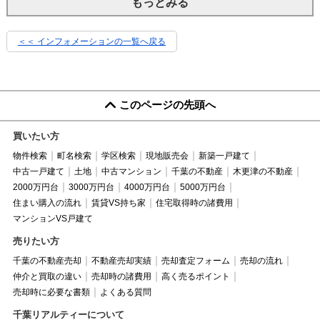
もっとみる
＜＜ インフォメーションの一覧へ戻る
このページの先頭へ
買いたい方
物件検索
町名検索
学区検索
現地販売会
新築一戸建て
中古一戸建て
土地
中古マンション
千葉の不動産
木更津の不動産
2000万円台
3000万円台
4000万円台
5000万円台
住まい購入の流れ
賃貸VS持ち家
住宅取得時の諸費用
マンションVS戸建て
売りたい方
千葉の不動産売却
不動産売却実績
売却査定フォーム
売却の流れ
仲介と買取の違い
売却時の諸費用
高く売るポイント
売却時に必要な書類
よくある質問
千葉リアルティーについて