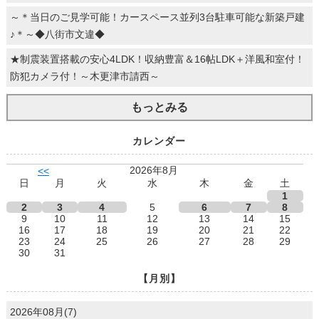
～＊当日のご見学可能！カースペース並列3台駐車可能な新築戸建
♪＊～◆八街市文違◆
★制震装置搭載の安心4LDK！収納豊富＆16帖LDK＋洋風和室付！
防犯カメラ付！～木更津市請西～
もっとみる
カレンダー
2026年8月
<<
日
月
火
水
木
金
土
1
2
3
4
5
6
7
8
9
10
11
12
13
14
15
16
17
18
19
20
21
22
23
24
25
26
27
28
29
30
31
【月別】
2026年08月(7)