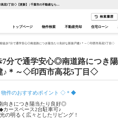
～＊小・中学校徒歩7分で通学安心◎南道路につき陽当たり良好な新築戸建♪＊～◇印西市高花5丁目◇【更新】 | 千葉市の不動産ならセンチュリー21千葉リアルティー
検索履歴
トップページ
物件検索
不動産売却
住宅ローン
千葉エリア
木更津エリア
校徒歩7分で通学安心◎南道路につき陽当たり良好な新築戸建♪＊～◇印西市高花5丁目◇
歩7分で通学安心◎南道路につき
♪＊～◇印西市高花5丁目◇
 物件のおすすめポイント ◇＊◆
南向きにつき陽当たり良好◎
◆カースペース2台駐車可♪
採光の明るく広々としたリビング！