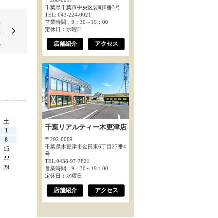
〒260-0017
千葉県千葉市中央区要町6番3号
TEL: 043-224-0021
駅
営業時間：9：30～19：00
定休日：水曜日
丁
＊
店舗紹介
アクセス
土
千葉リアルティー木更津店
1
8
〒292-0009
千葉県木更津市金田東6丁目27番4
15
号
22
TEL:0438-97-7821
29
営業時間：9：30～19：00
定休日：水曜日
店舗紹介
アクセス