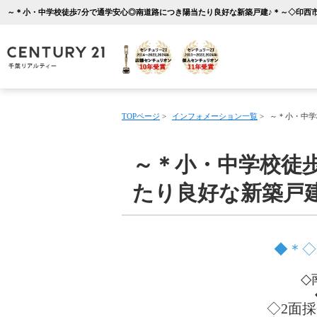
TOPページ
>
インフォメーション一覧
>
～＊小・中学
～＊小・中学校徒
たり良好な新築戸建
◆＊◇
◇
◇2面