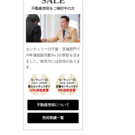
SALE
不動産売却をご検討中の方
センチュリー21千葉・茨城部門で
10年連続販売数No.1の表彰を頂き
ました。販売力には自信がありま
す。
不動産売却について
売却実績一覧