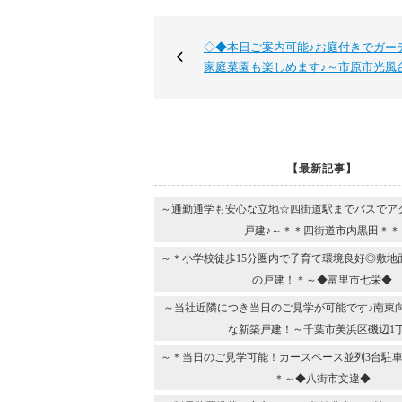
◇◆本日ご案内可能♪お庭付きでガー
家庭菜園も楽しめます♪～市原市光風
【最新記事】
～通勤通学も安心な立地☆四街道駅までバスでア
戸建♪～＊＊四街道市内黒田＊＊
～＊小学校徒歩15分圏内で子育て環境良好◎敷地
の戸建！＊～◆富里市七栄◆
～当社近隣につき当日のご見学が可能です♪南東
な新築戸建！～千葉市美浜区磯辺1
～＊当日のご見学可能！カースペース並列3台駐車
＊～◆八街市文違◆