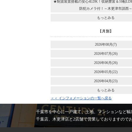
★制震装置搭載の安心4LDK！収納豊富＆16帖L
防犯カメラ付！～木更津市請西
もっとみる
【月別】
2026年08月(7)
2026年07月(26)
2026年06月(26)
2026年05月(22)
2026年04月(23)
もっとみる
＜＜ インフォメーションの一覧へ戻る
千葉市を中心に一戸建て、土地、マンションなど幅
千葉店、木更津店と2店舗で営業しておりますので