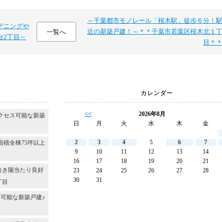
～千葉都市モノレール「桜木駅」徒歩６分！
デニングや
近の新築戸建！～＊＊千葉市若葉区桜木北１
一覧へ
台2丁目～
目＊
カレンダー
<<
2026年8月
クセス可能な新築
日
月
火
水
木
金
2
3
4
5
6
7
面積全棟75坪以上
9
10
11
12
13
14
16
17
18
19
20
21
向き陽当たり良好
23
24
25
26
27
28
30
31
丁目
可能な新築戸建♪