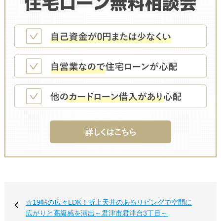
☆19帖の広々LDK！折上天井のあるリビングで空間に
広がりと高級感を演出～君津市君津台3丁目～