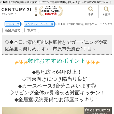
◇◆本日ご案内可能♪お庭付きでガーデニングや家庭菜園も楽しめます♪～市原市光風台2丁目～【更新】 | 千葉市の不動産ならセンチュリー21千葉リアルティー
千葉
木更津
TOPページ
>
インフォメーション一覧
>
◇◆本日ご案内可能♪お庭付きでガーデニングや
新築戸建て
市原市
◇◆本日ご案内可能♪お庭付きでガーデニングや家
庭菜園も楽しめます♪～市原市光風台2丁目～
物件おすすめポイント
◆敷地広々64坪以上！
◇南東向きにつき陽当り良好！
◆カースペース3台分ございます◎
◇リビング全体が見渡せる対面キッチン！
◆全居室収納完備でお部屋スッキリ！