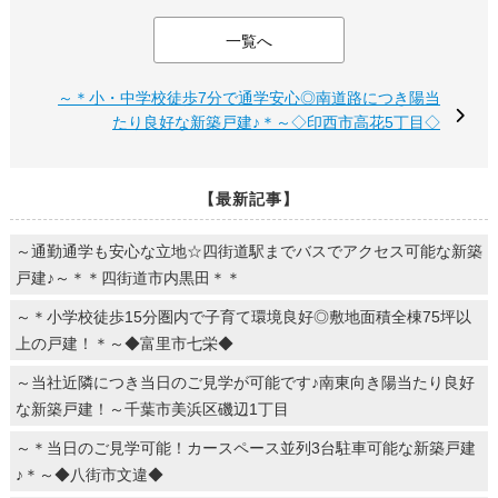
一覧へ
～＊小・中学校徒歩7分で通学安心◎南道路につき陽当
たり良好な新築戸建♪＊～◇印西市高花5丁目◇
【最新記事】
～通勤通学も安心な立地☆四街道駅までバスでアクセス可能な新築
戸建♪～＊＊四街道市内黒田＊＊
～＊小学校徒歩15分圏内で子育て環境良好◎敷地面積全棟75坪以
上の戸建！＊～◆富里市七栄◆
～当社近隣につき当日のご見学が可能です♪南東向き陽当たり良好
な新築戸建！～千葉市美浜区磯辺1丁目
～＊当日のご見学可能！カースペース並列3台駐車可能な新築戸建
♪＊～◆八街市文違◆