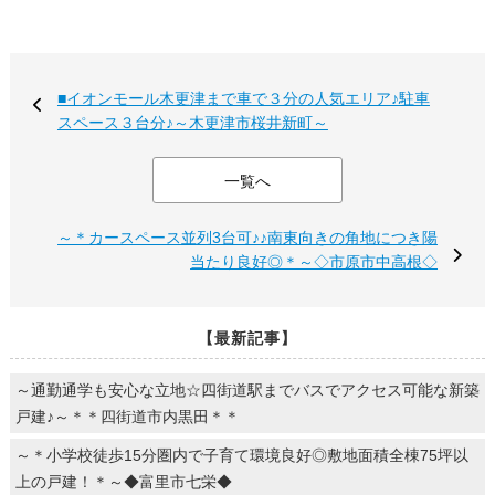
■イオンモール木更津まで車で３分の人気エリア♪駐車
スペース３台分♪～木更津市桜井新町～
一覧へ
～＊カースペース並列3台可♪♪南東向きの角地につき陽
当たり良好◎＊～◇市原市中高根◇
【最新記事】
～通勤通学も安心な立地☆四街道駅までバスでアクセス可能な新築
戸建♪～＊＊四街道市内黒田＊＊
～＊小学校徒歩15分圏内で子育て環境良好◎敷地面積全棟75坪以
上の戸建！＊～◆富里市七栄◆