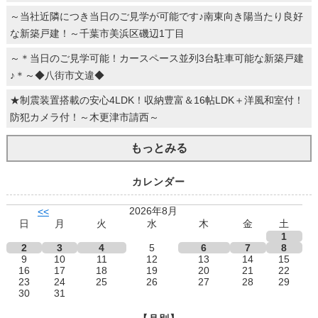
～当社近隣につき当日のご見学が可能です♪南東向き陽当たり良好
な新築戸建！～千葉市美浜区磯辺1丁目
～＊当日のご見学可能！カースペース並列3台駐車可能な新築戸建
♪＊～◆八街市文違◆
★制震装置搭載の安心4LDK！収納豊富＆16帖LDK＋洋風和室付！
防犯カメラ付！～木更津市請西～
もっとみる
カレンダー
2026年8月
<<
日
月
火
水
木
金
土
1
2
3
4
5
6
7
8
9
10
11
12
13
14
15
16
17
18
19
20
21
22
23
24
25
26
27
28
29
30
31