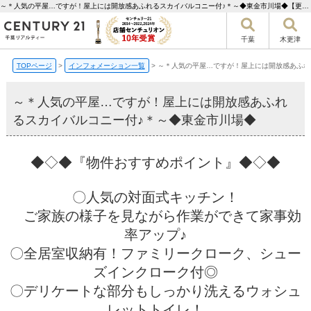
～＊人気の平屋…ですが！屋上には開放感あふれるスカイバルコニー付♪＊～◆東金市川場◆【更新】 | 千葉市の不動産ならセンチュリー21千葉リアルティー
千葉
木更津
TOPページ
>
インフォメーション一覧
>
～＊人気の平屋…ですが！屋上には開放感あふれ
～＊人気の平屋…ですが！屋上には開放感あふれ
るスカイバルコニー付♪＊～◆東金市川場◆
◆◇◆『物件おすすめポイント』◆◇◆
〇人気の対面式キッチン！
ご家族の様子を見ながら作業ができて家事効
率アップ♪
〇全居室収納有！ファミリークローク、シュー
ズインクローク付◎
〇デリケートな部分もしっかり洗えるウォシュ
レットトイレ！