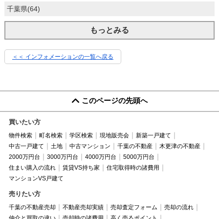
千葉県(64)
もっとみる
＜＜ インフォメーションの一覧へ戻る
このページの先頭へ
買いたい方
物件検索
町名検索
学区検索
現地販売会
新築一戸建て
中古一戸建て
土地
中古マンション
千葉の不動産
木更津の不動産
2000万円台
3000万円台
4000万円台
5000万円台
住まい購入の流れ
賃貸VS持ち家
住宅取得時の諸費用
マンションVS戸建て
売りたい方
千葉の不動産売却
不動産売却実績
売却査定フォーム
売却の流れ
仲介と買取の違い
売却時の諸費用
高く売るポイント