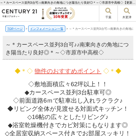
～＊カースペース並列3台可♪♪南東向きの角地につき陽当たり良好◎＊～◇市原市中高根◇【更新】 | 千葉市の不動産ならセンチュリー21千葉リアルティー
千葉
木更津
TOPページ
>
インフォメーション一覧
>
～＊カースペース並列3台可♪♪南東向きの角地
～＊カースペース並列3台可♪♪南東向きの角地につ
き陽当たり良好◎＊～◇市原市中高根◇
◆＊◇
物件のおすすめポイント
◇＊◆
◇敷地面積広々62坪以上！！
◆カースペース並列3台駐車可◎
◇前面道路6ｍで駐車出し入れラクラク♪
◆リビング全体が見渡せる対面式キッチン！
◇16帖の広々としたリビング♪
◆浴室乾燥機付きでカビ対策にもなります◎
◇全居室収納スペース付きでお部屋スッキリ！