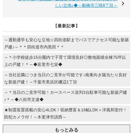
しい立地♪◆～船橋市三咲8丁目～
【最新記事】
～通勤通学も安心な立地☆四街道駅までバスでアクセス可能な新築
戸建♪～＊＊四街道市内黒田＊＊
～＊小学校徒歩15分圏内で子育て環境良好◎敷地面積全棟75坪以
上の戸建！＊～◆富里市七栄◆
～当社近隣につき当日のご見学が可能です♪南東向き陽当たり良好
な新築戸建！～千葉市美浜区磯辺1丁目
～＊当日のご見学可能！カースペース並列3台駐車可能な新築戸建
♪＊～◆八街市文違◆
★制震装置搭載の安心4LDK！収納豊富＆16帖LDK＋洋風和室付！
防犯カメラ付！～木更津市請西～
もっとみる