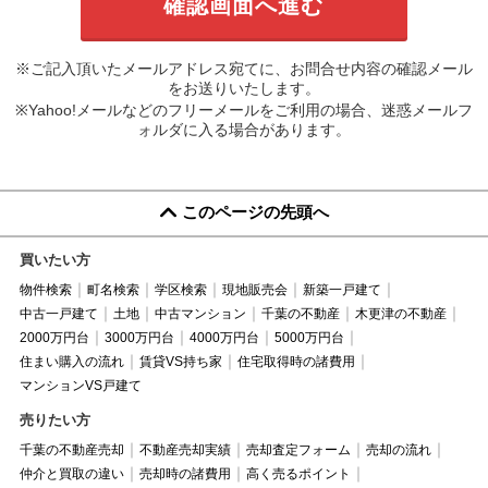
※ご記入頂いたメールアドレス宛てに、お問合せ内容の確認メール
をお送りいたします。
※Yahoo!メールなどのフリーメールをご利用の場合、迷惑メールフ
ォルダに入る場合があります。
このページの先頭へ
買いたい方
物件検索
町名検索
学区検索
現地販売会
新築一戸建て
中古一戸建て
土地
中古マンション
千葉の不動産
木更津の不動産
2000万円台
3000万円台
4000万円台
5000万円台
住まい購入の流れ
賃貸VS持ち家
住宅取得時の諸費用
マンションVS戸建て
売りたい方
千葉の不動産売却
不動産売却実績
売却査定フォーム
売却の流れ
仲介と買取の違い
売却時の諸費用
高く売るポイント