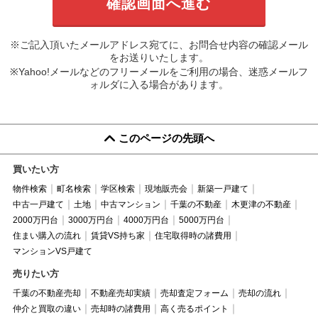
※ご記入頂いたメールアドレス宛てに、お問合せ内容の確認メール
をお送りいたします。
※Yahoo!メールなどのフリーメールをご利用の場合、迷惑メールフ
ォルダに入る場合があります。
このページの先頭へ
買いたい方
物件検索
町名検索
学区検索
現地販売会
新築一戸建て
中古一戸建て
土地
中古マンション
千葉の不動産
木更津の不動産
2000万円台
3000万円台
4000万円台
5000万円台
住まい購入の流れ
賃貸VS持ち家
住宅取得時の諸費用
マンションVS戸建て
売りたい方
千葉の不動産売却
不動産売却実績
売却査定フォーム
売却の流れ
仲介と買取の違い
売却時の諸費用
高く売るポイント