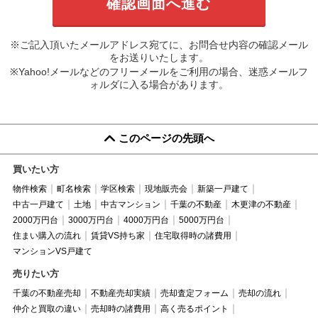
※ご記入頂いたメールアドレス宛てに、お問合せ内容の確認メール
をお送りいたします。
※Yahoo!メールなどのフリーメールをご利用の場合、迷惑メールフ
ォルダに入る場合があります。
このページの先頭へ
買いたい方
物件検索
町名検索
学区検索
現地販売会
新築一戸建て
中古一戸建て
土地
中古マンション
千葉の不動産
木更津の不動産
2000万円台
3000万円台
4000万円台
5000万円台
住まい購入の流れ
賃貸VS持ち家
住宅取得時の諸費用
マンションVS戸建て
売りたい方
千葉の不動産売却
不動産売却実績
売却査定フォーム
売却の流れ
仲介と買取の違い
売却時の諸費用
高く売るポイント