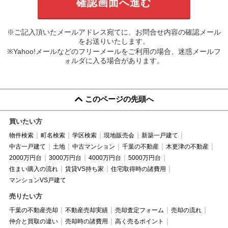
※ご記入頂いたメールアドレス宛てに、お問合せ内容の確認メール
をお送りいたします。
※Yahoo!メールなどのフリーメールをご利用の場合、迷惑メールフ
ォルダに入る場合があります。
このページの先頭へ
買いたい方
物件検索
町名検索
学区検索
現地販売会
新築一戸建て
中古一戸建て
土地
中古マンション
千葉の不動産
木更津の不動産
2000万円台
3000万円台
4000万円台
5000万円台
住まい購入の流れ
賃貸VS持ち家
住宅取得時の諸費用
マンションVS戸建て
売りたい方
千葉の不動産売却
不動産売却実績
売却査定フォーム
売却の流れ
仲介と買取の違い
売却時の諸費用
高く売るポイント