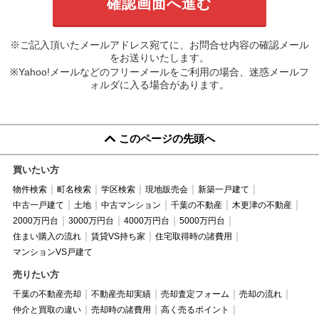
※ご記入頂いたメールアドレス宛てに、お問合せ内容の確認メール
をお送りいたします。
※Yahoo!メールなどのフリーメールをご利用の場合、迷惑メールフ
ォルダに入る場合があります。
このページの先頭へ
買いたい方
物件検索
町名検索
学区検索
現地販売会
新築一戸建て
中古一戸建て
土地
中古マンション
千葉の不動産
木更津の不動産
2000万円台
3000万円台
4000万円台
5000万円台
住まい購入の流れ
賃貸VS持ち家
住宅取得時の諸費用
マンションVS戸建て
売りたい方
千葉の不動産売却
不動産売却実績
売却査定フォーム
売却の流れ
仲介と買取の違い
売却時の諸費用
高く売るポイント