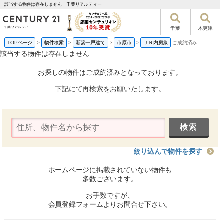
該当する物件は存在しません｜千葉リアルティー
千葉
木更津
TOPページ
>
物件検索
>
新築一戸建て
>
市原市
>
ＪＲ内房線
ご成約済み
該当する物件は存在しません
お探しの物件はご成約済みとなっております。
下記にて再検索をお願いたします。
絞り込んで物件を探す
ホームページに掲載されていない物件も
多数ございます。
お手数ですが、
会員登録フォームよりお問合せ下さい。