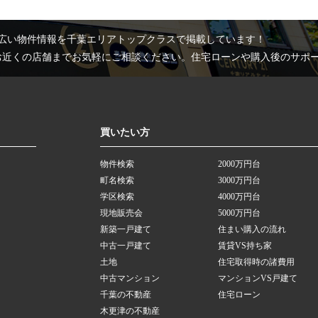
広い物件情報を千葉エリアトップクラスで掲載しています！
お近くの店舗までお気軽にご相談ください。住宅ローンや購入後のサポ
買いたい方
物件検索
2000万円台
町名検索
3000万円台
学区検索
4000万円台
現地販売会
5000万円台
新築一戸建て
住まい購入の流れ
中古一戸建て
賃貸VS持ち家
土地
住宅取得時の諸費用
中古マンション
マンションVS戸建て
千葉の不動産
住宅ローン
木更津の不動産