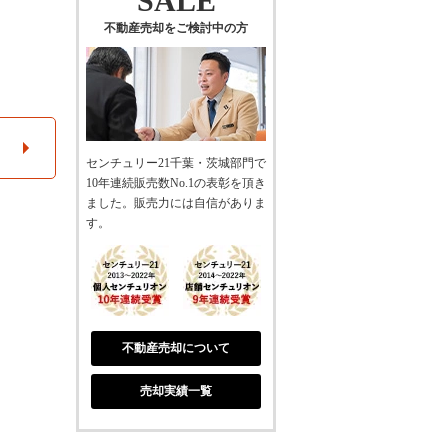
SALE
不動産売却をご検討中の方
センチュリー21千葉・茨城部門で
10年連続販売数No.1の表彰を頂き
ました。販売力には自信がありま
す。
不動産売却について
売却実績一覧