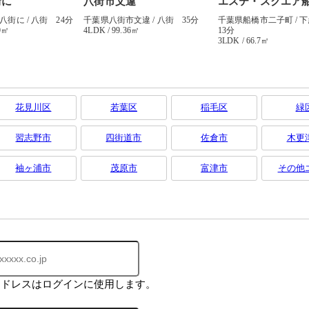
花見川区
若葉区
稲毛区
緑
習志野市
四街道市
佐倉市
木更
袖ヶ浦市
茂原市
富津市
その他
アドレスはログインに使用します。