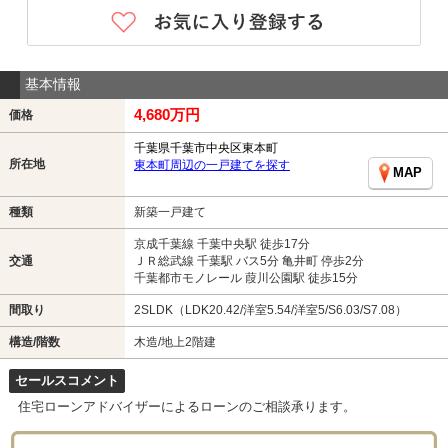
基本情報
4,680万円
価格
千葉県千葉市中央区東本町
所在地
東本町周辺の一戸建てを探す
MAP
種類
新築一戸建て
京成千葉線 千葉中央駅 徒歩17分
交通
ＪＲ総武線 千葉駅 バス5分 亀井町 停歩2分
千葉都市モノレール 葭川公園駅 徒歩15分
間取り
2SLDK（LDK20.42/洋室5.54/洋室5/S6.03/S7.08）
構造/階数
木造/地上2階建
セールスコメント
住宅ローンアドバイザーによるローンのご相談承ります。