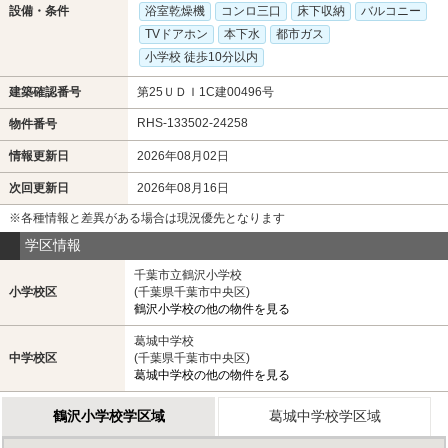
設備・条件
浴室乾燥機
コンロ三口
床下収納
バルコニー
TVドアホン
本下水
都市ガス
小学校 徒歩10分以内
建築確認番号
第25ＵＤＩ1C建00496号
RHS-133502-24258
物件番号
情報更新日
2026年08月02日
次回更新日
2026年08月16日
※各種情報と差異がある場合は現況優先となります
学区情報
千葉市立鶴沢小学校
小学校区
(千葉県千葉市中央区)
鶴沢小学校の他の物件を見る
葛城中学校
中学校区
(千葉県千葉市中央区)
葛城中学校の他の物件を見る
鶴沢小学校学区域
葛城中学校学区域