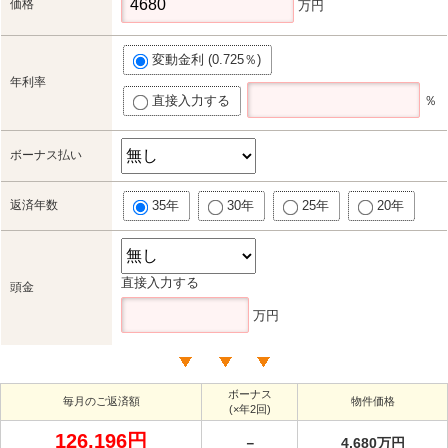
価格
万円
変動金利 (0.725％)
年利率
直接入力する
％
ボーナス払い
返済年数
35年
30年
25年
20年
直接入力する
頭金
万円
ボーナス
毎月のご返済額
物件価格
(×年2回)
126,196円
－
4,680万円