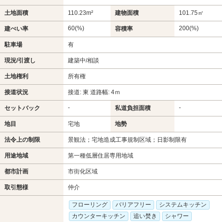
土地面積
110.23m²
建物面積
101.75㎡
60(%)
200(%)
建ぺい率
容積率
駐車場
有
現況/引渡し
建築中/相談
土地権利
所有権
接道状況
接道: 東 道路幅: 4ｍ
-
-
セットバック
私道負担面積
地目
宅地
地勢
法令上の制限
景観法；宅地造成工事規制区域；日影制限有
用途地域
第一種低層住居専用地域
都市計画
市街化区域
取引態様
仲介
フローリング
バリアフリー
システムキッチン
カウンターキッチン
追い焚き
シャワー