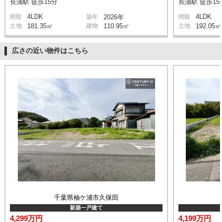
長浦駅 徒歩15分
長浦駅 徒歩15
4LDK
4LDK
間取
築年
2026年
間取
土地
181.35㎡
建物
110.95㎡
土地
192.05㎡
広さの近い物件はこちら
千葉県袖ケ浦市久保田
新築一戸建て
4,299万円
4,199万円