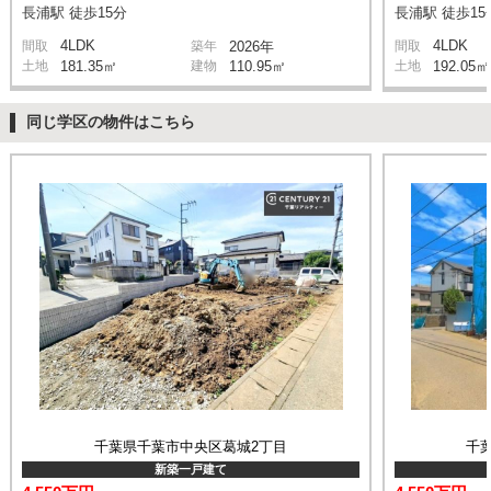
長浦駅 徒歩15分
長浦駅 徒歩15
4LDK
4LDK
間取
築年
2026年
間取
土地
181.35㎡
建物
110.95㎡
土地
192.05㎡
同じ学区の物件はこちら
千葉県千葉市中央区葛城2丁目
千
新築一戸建て