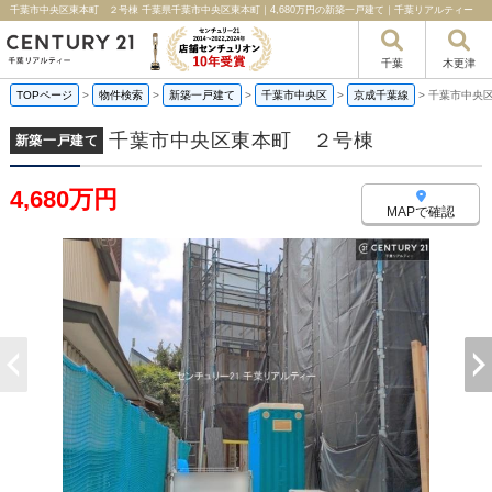
千葉市中央区東本町 ２号棟 千葉県千葉市中央区東本町｜4,680万円の新築一戸建て｜千葉リアルティー
千葉
木更津
TOPページ
>
物件検索
>
新築一戸建て
>
千葉市中央区
>
京成千葉線
>
千葉市中央
千葉市中央区東本町 ２号棟
新築一戸建て
4,680万円
MAPで確認