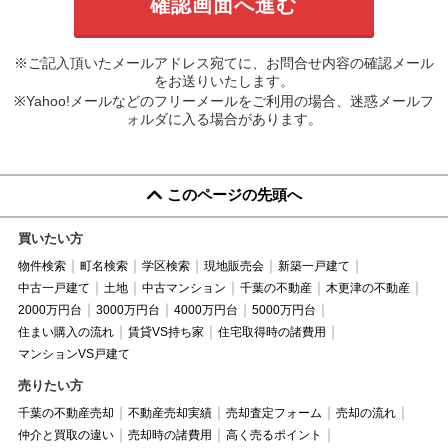
※ご記入頂いたメールアドレス宛てに、お問合せ内容の確認メール
をお送りいたします。
※Yahoo!メールなどのフリーメールをご利用の場合、迷惑メールフ
ォルダに入る場合があります。
このページの先頭へ
買いたい方
物件検索
町名検索
学区検索
現地販売会
新築一戸建て
中古一戸建て
土地
中古マンション
千葉の不動産
木更津の不動産
2000万円台
3000万円台
4000万円台
5000万円台
住まい購入の流れ
賃貸VS持ち家
住宅取得時の諸費用
マンションVS戸建て
売りたい方
千葉の不動産売却
不動産売却実績
売却査定フォーム
売却の流れ
仲介と買取の違い
売却時の諸費用
高く売るポイント