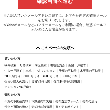
※ご記入頂いたメールアドレス宛てに、お問合せ内容の確認メール
をお送りいたします。
※Yahoo!メールなどのフリーメールをご利用の場合、迷惑メールフ
ォルダに入る場合があります。
このページの先頭へ
買いたい方
物件検索
町名検索
学区検索
現地販売会
新築一戸建て
中古一戸建て
土地
中古マンション
千葉の不動産
木更津の不動産
2000万円台
3000万円台
4000万円台
5000万円台
住まい購入の流れ
賃貸VS持ち家
住宅取得時の諸費用
マンションVS戸建て
売りたい方
千葉の不動産売却
不動産売却実績
売却査定フォーム
売却の流れ
仲介と買取の違い
売却時の諸費用
高く売るポイント