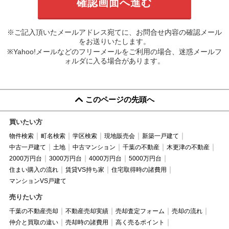
※ご記入頂いたメールアドレス宛てに、お問合せ内容の確認メール
をお送りいたします。
※Yahoo!メールなどのフリーメールをご利用の場合、迷惑メールフ
ォルダに入る場合があります。
このページの先頭へ
買いたい方
物件検索
町名検索
学区検索
現地販売会
新築一戸建て
中古一戸建て
土地
中古マンション
千葉の不動産
木更津の不動産
2000万円台
3000万円台
4000万円台
5000万円台
住まい購入の流れ
賃貸VS持ち家
住宅取得時の諸費用
マンションVS戸建て
売りたい方
千葉の不動産売却
不動産売却実績
売却査定フォーム
売却の流れ
仲介と買取の違い
売却時の諸費用
高く売るポイント