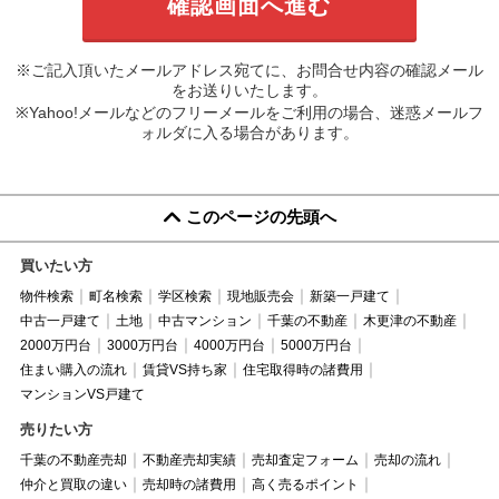
※ご記入頂いたメールアドレス宛てに、お問合せ内容の確認メール
をお送りいたします。
※Yahoo!メールなどのフリーメールをご利用の場合、迷惑メールフ
ォルダに入る場合があります。
このページの先頭へ
買いたい方
物件検索
町名検索
学区検索
現地販売会
新築一戸建て
中古一戸建て
土地
中古マンション
千葉の不動産
木更津の不動産
2000万円台
3000万円台
4000万円台
5000万円台
住まい購入の流れ
賃貸VS持ち家
住宅取得時の諸費用
マンションVS戸建て
売りたい方
千葉の不動産売却
不動産売却実績
売却査定フォーム
売却の流れ
仲介と買取の違い
売却時の諸費用
高く売るポイント