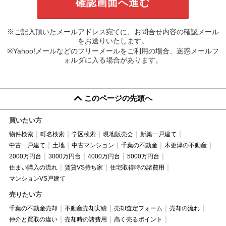
※ご記入頂いたメールアドレス宛てに、お問合せ内容の確認メール
をお送りいたします。
※Yahoo!メールなどのフリーメールをご利用の場合、迷惑メールフ
ォルダに入る場合があります。
このページの先頭へ
買いたい方
物件検索
町名検索
学区検索
現地販売会
新築一戸建て
中古一戸建て
土地
中古マンション
千葉の不動産
木更津の不動産
2000万円台
3000万円台
4000万円台
5000万円台
住まい購入の流れ
賃貸VS持ち家
住宅取得時の諸費用
マンションVS戸建て
売りたい方
千葉の不動産売却
不動産売却実績
売却査定フォーム
売却の流れ
仲介と買取の違い
売却時の諸費用
高く売るポイント