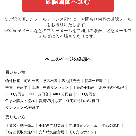
※ご記入頂いたメールアドレス宛てに、お問合せ内容の確認メール
をお送りいたします。
※Yahoo!メールなどのフリーメールをご利用の場合、迷惑メールフ
ォルダに入る場合があります。
このページの先頭へ
買いたい方
物件検索
町名検索
学区検索
現地販売会
新築一戸建て
中古一戸建て
土地
中古マンション
千葉の不動産
木更津の不動産
2000万円台
3000万円台
4000万円台
5000万円台
住まい購入の流れ
賃貸VS持ち家
住宅取得時の諸費用
マンションVS戸建て
売りたい方
千葉の不動産売却
不動産売却実績
売却査定フォーム
売却の流れ
仲介と買取の違い
売却時の諸費用
高く売るポイント