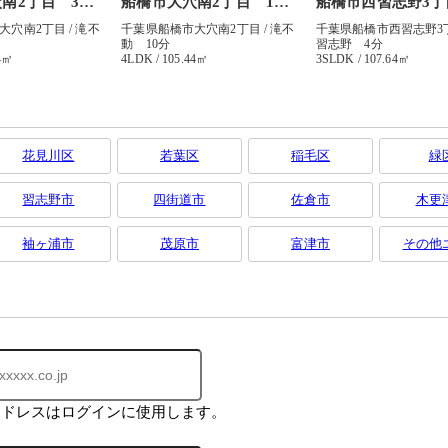
花見川区
若葉区
稲毛区
緑
習志野市
四街道市
佐倉市
木更
袖ヶ浦市
茂原市
富津市
その他
アドレスはログインに使用します。