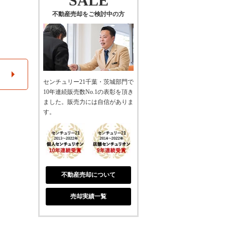
SALE
不動産売却をご検討中の方
センチュリー21千葉・茨城部門で
10年連続販売数No.1の表彰を頂き
ました。販売力には自信がありま
す。
不動産売却について
売却実績一覧