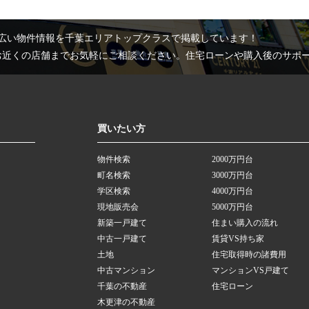
広い物件情報を千葉エリアトップクラスで掲載しています！
お近くの店舗までお気軽にご相談ください。住宅ローンや購入後のサポ
買いたい方
物件検索
2000万円台
町名検索
3000万円台
学区検索
4000万円台
現地販売会
5000万円台
新築一戸建て
住まい購入の流れ
中古一戸建て
賃貸VS持ち家
土地
住宅取得時の諸費用
中古マンション
マンションVS戸建て
千葉の不動産
住宅ローン
木更津の不動産