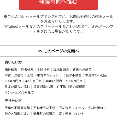
※ご記入頂いたメールアドレス宛てに、お問合せ内容の確認メール
をお送りいたします。
※Yahoo!メールなどのフリーメールをご利用の場合、迷惑メールフ
ォルダに入る場合があります。
このページの先頭へ
買いたい方
物件検索
町名検索
学区検索
現地販売会
新築一戸建て
中古一戸建て
土地
中古マンション
千葉の不動産
木更津の不動産
2000万円台
3000万円台
4000万円台
5000万円台
住まい購入の流れ
賃貸VS持ち家
住宅取得時の諸費用
マンションVS戸建て
売りたい方
千葉の不動産売却
不動産売却実績
売却査定フォーム
売却の流れ
仲介と買取の違い
売却時の諸費用
高く売るポイント