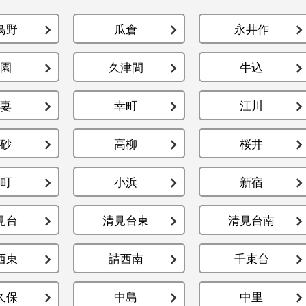
鳥野
瓜倉
永井作
園
久津間
牛込
妻
幸町
江川
砂
高柳
桜井
町
小浜
新宿
見台
清見台東
清見台南
西東
請西南
千束台
久保
中島
中里