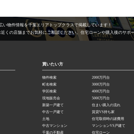
広い物件情報を千葉エリアトップクラスで掲載しています！
お近くの店舗までお気軽にご相談ください。住宅ローンや購入後のサポ
買いたい方
物件検索
2000万円台
町名検索
3000万円台
学区検索
4000万円台
現地販売会
5000万円台
新築一戸建て
住まい購入の流れ
中古一戸建て
賃貸VS持ち家
土地
住宅取得時の諸費用
中古マンション
マンションVS戸建て
千葉の不動産
住宅ローン