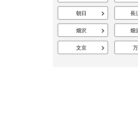
朝日
長
畑沢
畑
文京
万