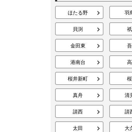
ほたる野
羽
貝渕
祇
金田東
吾
港南台
高
桜井新町
桜
真舟
清
請西
請
太田
大