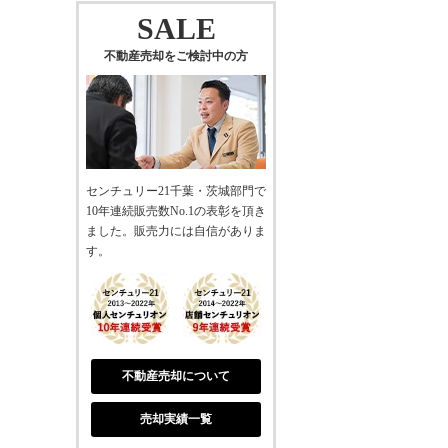
SALE
不動産売却をご検討中の方
センチュリー21千葉・茨城部門で
10年連続販売数No.1の表彰を頂き
ました。販売力には自信がありま
す。
不動産売却について
売却実績一覧