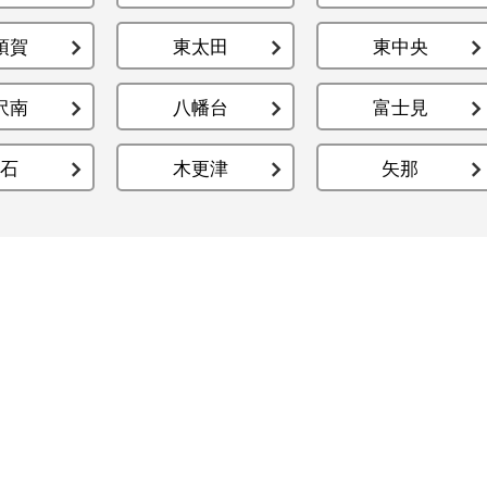
須賀
東太田
東中央
沢南
八幡台
富士見
石
木更津
矢那