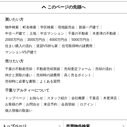
このページの先頭へ
買いたい方
物件検索
町名検索
学区検索
現地販売会
新築一戸建て
中古一戸建て
土地
中古マンション
千葉の不動産
木更津の不動産
2000万円台
3000万円台
4000万円台
5000万円台
住まい購入の流れ
賃貸VS持ち家
住宅取得時の諸費用
マンションVS戸建て
売りたい方
千葉の不動産売却
不動産売却実績
売却査定フォーム
売却の流れ
仲介と買取の違い
売却時の諸費用
高く売るポイント
売却時に必要な書類
よくある質問
千葉リアルティーについて
トップページ
お知らせ
スタッフ紹介
会社概要
千葉店
木更津店
お客様の声
お問合せ
来店予約
会員登録
ログイン
個人情報の取扱い
トップページ
売買物件検索