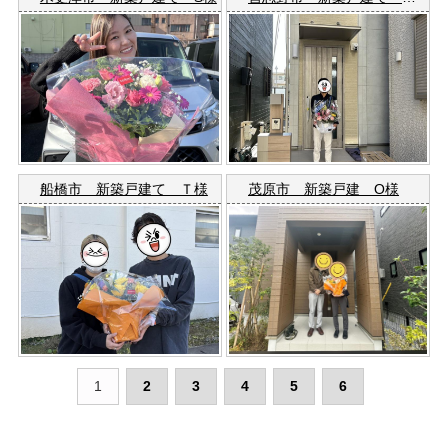
船橋市 新築戸建て Ｔ様
茂原市 新築戸建 O様
1
2
3
4
5
6