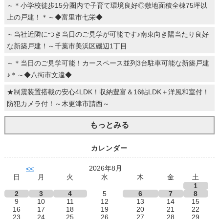
～＊小学校徒歩15分圏内で子育て環境良好◎敷地面積全棟75坪以
上の戸建！＊～◆富里市七栄◆
～当社近隣につき当日のご見学が可能です♪南東向き陽当たり良好
な新築戸建！～千葉市美浜区磯辺1丁目
～＊当日のご見学可能！カースペース並列3台駐車可能な新築戸建
♪＊～◆八街市文違◆
★制震装置搭載の安心4LDK！収納豊富＆16帖LDK＋洋風和室付！
防犯カメラ付！～木更津市請西～
もっとみる
カレンダー
2026年8月
<<
日
月
火
水
木
金
土
1
2
3
4
5
6
7
8
9
10
11
12
13
14
15
16
17
18
19
20
21
22
23
24
25
26
27
28
29