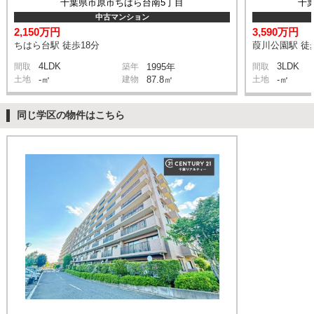
千葉県市原市ちはら台南5丁目
千
中古マンション
2,150万円
3,590万円
ちはら台駅 徒歩18分
葭川公園駅 徒
4LDK
3LDK
間取
築年
1995年
間取
土地
-㎡
建物
87.8㎡
土地
-㎡
同じ学区の物件はこちら