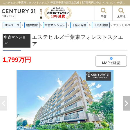
エステヒルズ千葉東フォレストスクエア 千葉県千葉市緑区土気町｜1,799万円の中古マンション｜分譲住宅や新築物件｜千葉リアルティー
千葉
木更津
TOPページ
>
物件検索
>
中古マンション
>
千葉市緑区
>
ＪＲ外房線
>
エステヒル
エステヒルズ千葉東フォレストスクエ
中古マンショ
ン
ア
1,799万円
MAPで確認