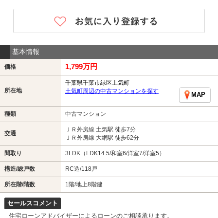
基本情報
1,799万円
価格
千葉県千葉市緑区土気町
所在地
土気町周辺の中古マンションを探す
MAP
種類
中古マンション
ＪＲ外房線 土気駅 徒歩7分
交通
ＪＲ外房線 大網駅 徒歩62分
間取り
3LDK（LDK14.5/和室6/洋室7/洋室5）
構造/総戸数
RC造/118戸
所在階/階数
1階/地上8階建
セールスコメント
住宅ローンアドバイザーによるローンのご相談承ります。