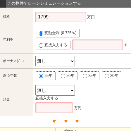
この物件でローンシミュレーションする
価格
万円
変動金利 (0.725％)
年利率
直接入力する
％
ボーナス払い
返済年数
35年
30年
25年
20年
直接入力する
頭金
万円
ボーナス