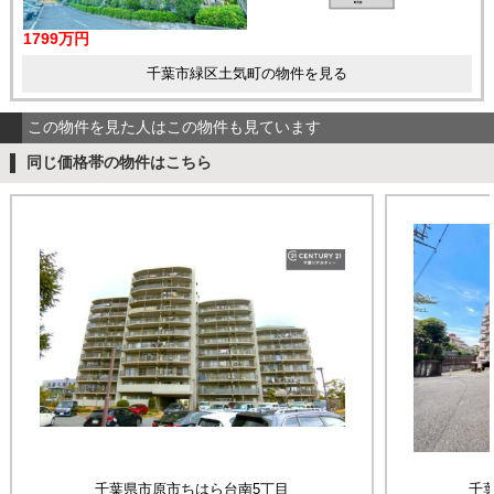
1799万円
千葉市緑区土気町の物件を見る
この物件を見た人はこの物件も見ています
同じ価格帯の物件はこちら
千葉県市原市ちはら台南5丁目
千