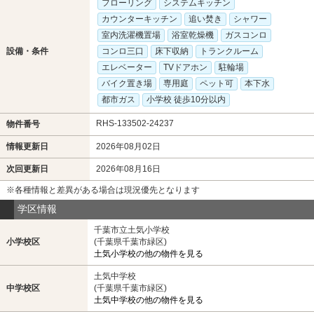
フローリング
システムキッチン
カウンターキッチン
追い焚き
シャワー
室内洗濯機置場
浴室乾燥機
ガスコンロ
設備・条件
コンロ三口
床下収納
トランクルーム
エレベーター
TVドアホン
駐輪場
バイク置き場
専用庭
ペット可
本下水
都市ガス
小学校 徒歩10分以内
RHS-133502-24237
物件番号
情報更新日
2026年08月02日
次回更新日
2026年08月16日
※各種情報と差異がある場合は現況優先となります
学区情報
千葉市立土気小学校
小学校区
(千葉県千葉市緑区)
土気小学校の他の物件を見る
土気中学校
中学校区
(千葉県千葉市緑区)
土気中学校の他の物件を見る