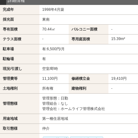
詳細情報
完成年
1998年4月築
採光面
東南
専有面積
70.44㎡
バルコニー面積
-
-
15.39m²
テラス面積
専用庭面積
駐車場
有:6,500円/月
駐輪場
有
現況/引渡し
空室/即時
管理費等
11,100円
修繕積立金
19,410円
土地権利
所有権
建物権利
-
管理形態：日勤
管理態様
管理組合：なし
管理会社：ホームライフ管理株式会社
用途地域
第一種住居地域
取引態様
仲介