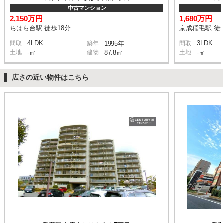
中古マンション
2,150万円
1,680万円
ちはら台駅 徒歩18分
京成稲毛駅 徒
4LDK
3LDK
間取
築年
1995年
間取
土地
-㎡
建物
87.8㎡
土地
-㎡
広さの近い物件はこちら