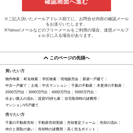
※ご記入頂いたメールアドレス宛てに、お問合せ内容の確認メール
をお送りいたします。
※Yahoo!メールなどのフリーメールをご利用の場合、迷惑メールフ
ォルダに入る場合があります。
このページの先頭へ
買いたい方
物件検索
町名検索
学区検索
現地販売会
新築一戸建て
中古一戸建て
土地
中古マンション
千葉の不動産
木更津の不動産
2000万円台
3000万円台
4000万円台
5000万円台
住まい購入の流れ
賃貸VS持ち家
住宅取得時の諸費用
マンションVS戸建て
売りたい方
千葉の不動産売却
不動産売却実績
売却査定フォーム
売却の流れ
仲介と買取の違い
売却時の諸費用
高く売るポイント