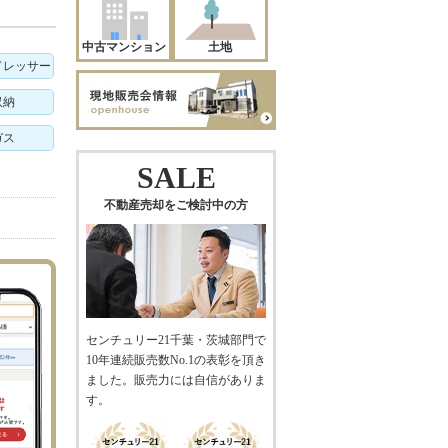
中古マンション
土地
ドレッサー
収納
ガス
SALE
不動産売却をご検討中の方
センチュリー21千葉・茨城部門で
10年連続販売数No.1の表彰を頂き
ました。販売力には自信がありま
す。