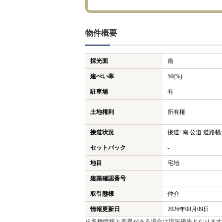
物件概要
採光面
南
建ぺい率
50(%)
駐車場
有
土地権利
所有権
接道状況
接道: 南 公道 道路幅: 
セットバック
-
地目
宅地
建築確認番号
取引態様
仲介
情報更新日
2026年08月09日
※各種情報と差異がある場合は現況優先となります