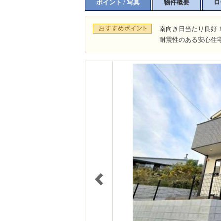
ポイント / 写真
物件概要
ロ
南向き日当たり良好
耐震性のある安心住