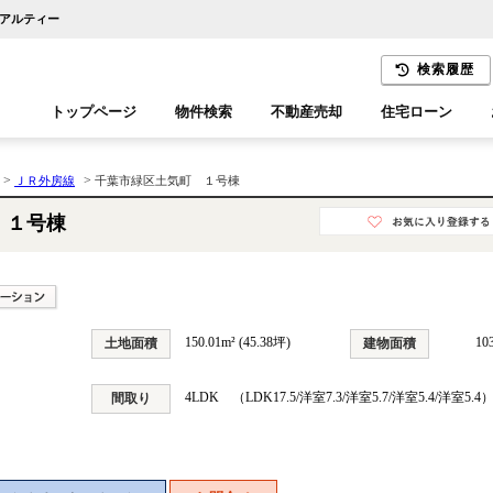
リアルティー
検索履歴
トップページ
物件検索
不動産売却
住宅ローン
千葉エリア
木更津エリア
>
>
ＪＲ外房線
千葉市緑区土気町 １号棟
 １号棟
150.01m² (45.38坪)
10
土地面積
建物面積
4LDK （LDK17.5/洋室7.3/洋室5.7/洋室5.4/洋室5.4
間取り