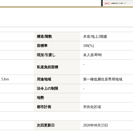
構造/階数
木造/
地上2階建
容積率
100(%)
現況/引渡し
未入居/即時
-
私道負担面積
5.8ｍ
用途地域
第一種低層住居専用地域
法令上の制限
-
地勢
都市計画
市街化区域
次回更新日
2026年08月23日