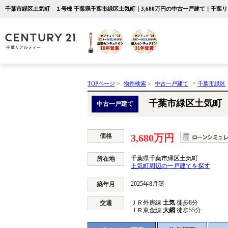
千葉市緑区土気町 １号棟 千葉県千葉市緑区土気町｜3,680万円の中古一戸建て｜千葉
>
TOPページ
>
物件検索
>
中古一戸建て
千葉市緑区
千葉市緑区土気町
中古一戸建て
価格
3,680万円
千葉県千葉市緑区土気町
所在地
土気町周辺の一戸建てを探す
2025年8月築
築年月
ＪＲ外房線
土気
徒歩8分
交通
ＪＲ東金線
大網
徒歩55分