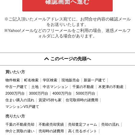
※ご記入頂いたメールアドレス宛てに、お問合せ内容の確認メール
をお送りいたします。
※Yahoo!メールなどのフリーメールをご利用の場合、迷惑メールフ
ォルダに入る場合があります。
このページの先頭へ
買いたい方
物件検索
町名検索
学区検索
現地販売会
新築一戸建て
中古一戸建て
土地
中古マンション
千葉の不動産
木更津の不動産
2000万円台
3000万円台
4000万円台
5000万円台
住まい購入の流れ
賃貸VS持ち家
住宅取得時の諸費用
マンションVS戸建て
売りたい方
千葉の不動産売却
不動産売却実績
売却査定フォーム
売却の流れ
仲介と買取の違い
売却時の諸費用
高く売るポイント