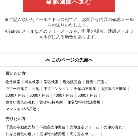
※ご記入頂いたメールアドレス宛てに、お問合せ内容の確認メール
をお送りいたします。
※Yahoo!メールなどのフリーメールをご利用の場合、迷惑メールフ
ォルダに入る場合があります。
このページの先頭へ
買いたい方
物件検索
町名検索
学区検索
現地販売会
新築一戸建て
中古一戸建て
土地
中古マンション
千葉の不動産
木更津の不動産
2000万円台
3000万円台
4000万円台
5000万円台
住まい購入の流れ
賃貸VS持ち家
住宅取得時の諸費用
マンションVS戸建て
売りたい方
千葉の不動産売却
不動産売却実績
売却査定フォーム
売却の流れ
仲介と買取の違い
売却時の諸費用
高く売るポイント