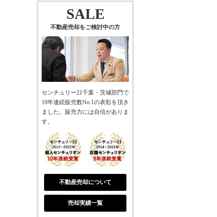
SALE
不動産売却をご検討中の方
センチュリー21千葉・茨城部門で
10年連続販売数No.1の表彰を頂き
ました。販売力には自信がありま
す。
不動産売却について
売却実績一覧