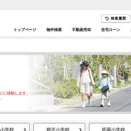
検索履歴
トップページ
物件検索
不動産売却
住宅ローン
千葉エリア
木更津エリア
ジに移動します。
。
小学校
畑沢小学校
祇園小学校