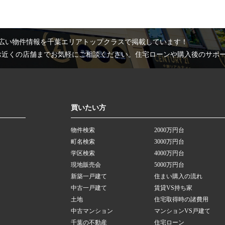
広い物件情報を千葉エリアトップクラスで掲載しています！
お近くの店舗までお気軽にご相談ください。住宅ローンや購入後のサポ
買いたい方
物件検索
2000万円台
町名検索
3000万円台
学区検索
4000万円台
現地販売会
5000万円台
新築一戸建て
住まい購入の流れ
中古一戸建て
賃貸VS持ち家
土地
住宅取得時の諸費用
中古マンション
マンションVS戸建て
千葉の不動産
住宅ローン