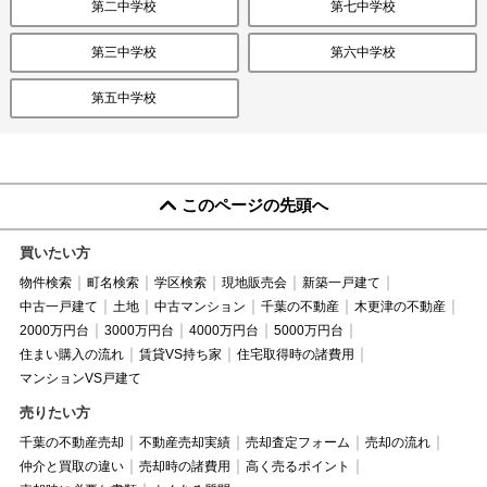
第二中学校
第七中学校
第三中学校
第六中学校
第五中学校
このページの先頭へ
買いたい方
物件検索
町名検索
学区検索
現地販売会
新築一戸建て
中古一戸建て
土地
中古マンション
千葉の不動産
木更津の不動産
2000万円台
3000万円台
4000万円台
5000万円台
住まい購入の流れ
賃貸VS持ち家
住宅取得時の諸費用
マンションVS戸建て
売りたい方
千葉の不動産売却
不動産売却実績
売却査定フォーム
売却の流れ
仲介と買取の違い
売却時の諸費用
高く売るポイント