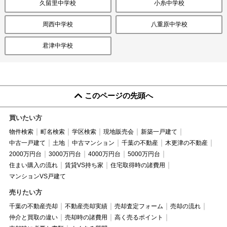
久留里中学校
小糸中学校
周西中学校
八重原中学校
君津中学校
このページの先頭へ
買いたい方
物件検索
町名検索
学区検索
現地販売会
新築一戸建て
中古一戸建て
土地
中古マンション
千葉の不動産
木更津の不動産
2000万円台
3000万円台
4000万円台
5000万円台
住まい購入の流れ
賃貸VS持ち家
住宅取得時の諸費用
マンションVS戸建て
売りたい方
千葉の不動産売却
不動産売却実績
売却査定フォーム
売却の流れ
仲介と買取の違い
売却時の諸費用
高く売るポイント