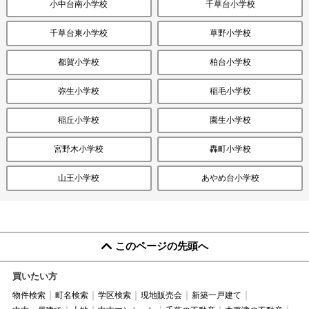
小中台南小学校
千草台小学校
千草台東小学校
草野小学校
都賀小学校
柏台小学校
弥生小学校
稲毛小学校
稲丘小学校
園生小学校
宮野木小学校
轟町小学校
山王小学校
あやめ台小学校
このページの先頭へ
買いたい方
物件検索
町名検索
学区検索
現地販売会
新築一戸建て